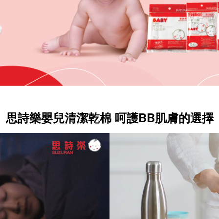
思詩樂嬰兒清潔乾棉 呵護BB肌膚的選擇