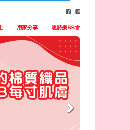
士
用家分享
思詩樂BB會