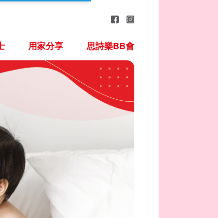
士
用家分享
思詩樂BB會