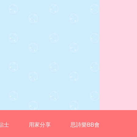
貼士
用家分享
思詩樂BB會